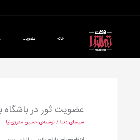
رش
ه
حتوا
خانه
عضویت
و
عضویت ثور در باشگاه بو
سینمای دنیا
/ نوشته‌ی
حسین معززی‌نیا
انتقام‌جویان: پایان بازی
ـ برادران روسو