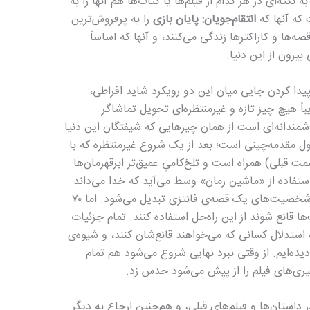
ته‌ای در هر کدام از فیلم‌ها یا کتاب‌ها هم آنها را به
که آنها که
انتقام‌جویان: پایان بازی
را به پرفروش‌ترین
صه‌ها و کاراکترها زندگی می‌کنند، و آنها که اساساً
بیرون از این دنیا.
پیدا کردن جایی میان این دو رویکرد شاید افراطی،
اً هیچ چیز تازه‌ و غیرمنتظره‌ای تحویل تماشاگر
وشمندانه‌ای است از همان چیزهایی که شیفتگان این دنیا
ی‌خواهد. فیلم تا دقیقه‌ی ۷۰ مشغول مقدمه‌چینی است؛ بعد از یک شروع غیرمنتظره که با
قبلی) همراه است و تلخ‌کامیِ عمیق‌تر ابرقهرمان‌ها
استفاده از «ماشین زمان» وسط می‌آید که خدا می‌داند
برای چندمین بار است که به راه‌حل نجات شخصیت‌های یک قصه‌ی فانتزی تبدیل می‌شود. اما ۷۰
قانع شوند از این راه‌حل استفاده کنند. تمام جزئیات
استدلال کسانی که می‌خواهند قانع‌شان کنند، و شیوه‌ی
 دیده‌ایم. از وقتی نبرد نهایی شروع می‌شود هم تمام
گیری‌های فیلم را از پیش می‌شود حدس زد.
استان‌ها و فیلم‌های قبلی، و هم‌چنین ارجاع به دیگر