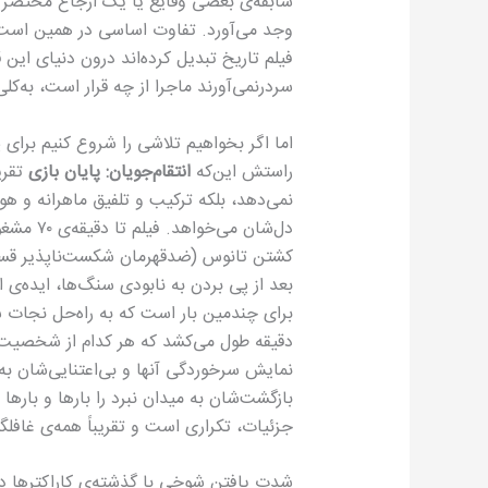
سابقه‌ی بعضی وقایع یا یک ارجاع مختصر به نک
وجد می‌آورد. تفاوت اساسی در همین است 
فیلم تاریخ تبدیل کرده‌اند درون دنیای این ق
سردرنمی‌آورند ماجرا از چه قرار است، به‌کلی 
اما اگر بخواهیم تلاشی را شروع کنیم برای 
راستش این‌که
انتقام‌جویان: پایان بازی
تقریب
نمی‌دهد، بلکه ترکیب و تلفیق ماهرانه و ه
دل‌شان م
کشتن تانوس (ضدقهرمان شکست‌ناپذیر قسمت 
بعد از پی بردن به نابودی سنگ‌ها، ایده‌ی 
دقیقه طول می‌کشد که هر کدام از شخصیت‌ها 
نمایش سرخوردگی آنها و بی‌اعتنایی‌شان به 
بازگشت‌شان به میدان نبرد را بارها و بارها
جزئیات، تکراری است و تقریباً همه‌ی غافل
شدت یافتن شوخی با گذشته‌ی کاراکترها در د