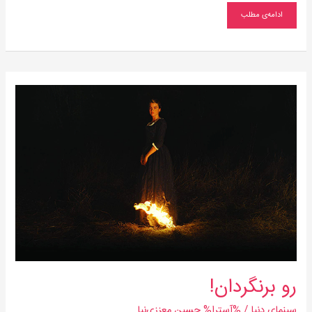
ادامه‌ی مطلب
رو
برنگردان!
رو برنگردان!
سینمای دنیا
/ %آسترا%
حسین معززی‌نیا