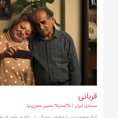
قربانی
سینمای ایران
/ %آسترا%
حسین معززی‌نیا
کیک محبوب من با نمایش روزمرگی زنی آغاز می‌شود که ب