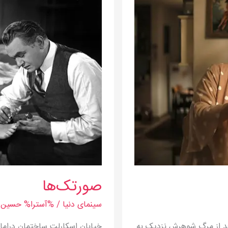
صورتک‌ها
سینمای دنیا
/ %آسترا%
حسین م
عد از مرگ شوهرش نزدیک به
خیابان اسکارلت ساختمان دراماتی