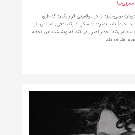
عززی‌نیا
اره برمی‌خیزد تا در موقعیتی قرار بگیرد كه طبق
د، حتماً باید بمیرد؛ به شكل غیرتصادفی. اما این بار
صابت نمی‌كند. جولز اصرار می‌كند كه وینسنت این لحظه
زه اعتراف كند.