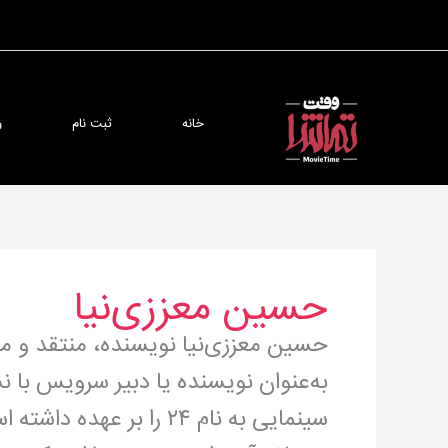
رش
ه
حتوا
خانه
ثبت نام
و
حسین معززی‌نیا