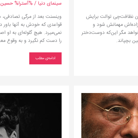
سینمای دنیا
/ %آسترا%
حسین م
وان نظافت‌چی توالت برایش
وینسنت بعد از مرگی تصادفی، دوب
زاده‌اش مهمانش شود و
قواعدی كه خودش به آنها باور دار
واهد مگر این‌که دوست‌دختر
نمی‌میرد. هیچ گلوله‌ای به او ا
ن بچپاند.
را دست كم نگیرد و به وقوع معج
ادامه‌ی مطلب
چارلی
در
برابر
چارلی