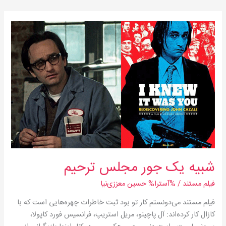
شبیه
یک
جور
مجلس
ترحیم
شبیه یک جور مجلس ترحیم
فیلم مستند
/ %آسترا%
حسین معززی‌نیا
فیلم مستند می‌دونستم کار تو بود ثبت خاطرات چهره‌هایی است که با
کازال کار کرده‌اند: آل پاچینو، مریل استریپ، فرانسیس فورد کاپولا،‌