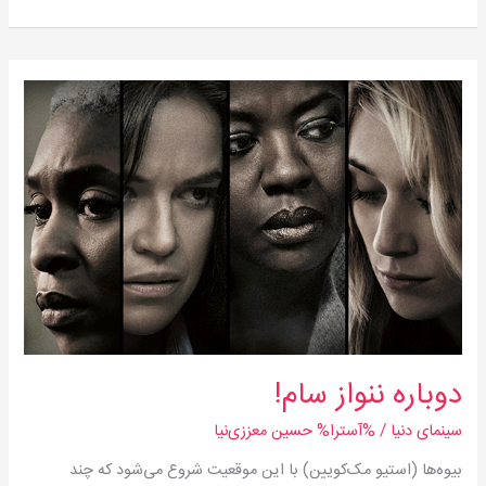
دوباره
ننواز
سام!
دوباره ننواز سام!
سینمای دنیا
/ %آسترا%
حسین معززی‌نیا
بیوه‌ها (استیو مک‌کویین) با این موقعیت شروع می‌شود که چند