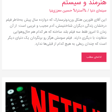
هنرمند و سیستم
سینمای دنیا
/ %آسترا%
حسین معززی‌نیا
این آقای فلورین هنکل ون‌دونرسمارک که دوازده سال پیش به‌خاطر فیلم
درخشان زندگی دیگران شناختیمش، آدم عجیب و غریبی است: از آن
زمان تا امروز فقط سه فیلم بلند ساخته که هر کدام هم حال‌وهوایی
متفاوت با دیگری دارند. فیلم سومش هرگز رو برنگردان یک دنیای دیگر
است که چندان ربطی به هیچ کدام از قبلی‌ها ندارد.
ادامه‌ی مطلب
فرشته‌ی
مهربان
یا
تازه‌واردِ
مزاحم؟