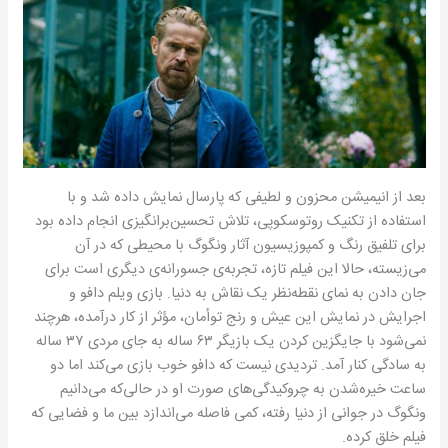
بعد از انیمیشن محزون و لطیفی که پارسال نمایش داده شد و با
استفاده از تکنیک روتوسکوپی، تلاش تحسین‌برانگیزی انجام داده بود
برای تلفیق رنگ و کمپوزیسیون آثار ونگوگ با محیطی که در آن
می‌زیسته، حالا این فیلم تازه، تجربه‌ی جسورانه‌ی دیگری است برای
جان دادن به نمای نقطه‌نظر یک نقاش به دنیا. بازی ویلم دافو و
اجرایش در نمایش این عیش و رنج توأمان، مؤثر از کار درآمده، هرچند
نمی‌شود با جایگزین کردن یک بازیگر ۶۳ ساله به جای مردی ۳۷ ساله
به سادگی کنار آمد. تردیدی نیست که دافو خوب بازی می‌کند اما دو
ساعت خیره‌شدن به چروکیدگی‌های صورت او در حالی‌که می‌دانیم
ونگوگ در جوانی از دنیا رفته، کمی فاصله می‌اندازد بین ما و فضایی که
فیلم خلق کرده.