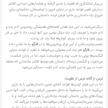
بر پیكر تماشاگری كه قضیه را جدی گرفته، و هشدارهای ابتدایی كلانتر
درباره‌ی تغییر قواعد بازی در دنیای امروز را توضیحاتی حاشیه‌ای برای
شروع یك داستان پر ماجرا فرض كرده؛ داستانی در كار نیست!
دیگر نمی‌شود در این دنیا همان قصه‌های همیشگی رو‌به‌رویی آدم بده و
آدم خوبه را تعریف كرد، یك دوئل نهایی بین آنها ترتیب داد تا خیر بر شر
پیروز شود و ما لذت ببریم. كوئن‌ها قبلاً یك بار روایت
عجیب‌وغریب‌شان از این نوع رو‌به‌رویی‌ها را در
فارگو
به ما نشان داده
بودند؛ در
فارگو
هم یك آدم معمولی می‌خواهد با تقلید از قواعد دنیای
گنگسترها پولی به جیب بزند و خوشبخت شود، اما در پایان شكست
می‌خورد، و گنگستر ترسناك داستان هم توسط كلانتر ساده‌دلی كه معتقد
است در روز به این قشنگی نباید آدم كشت دستگیر می‌شود.
ترس از گناه، ترس از عقوبت
اما در این فیلم، كوئن‌ها قواعد آشنای چنین داستان‌هایی را به بازی
می‌گیرند تا ما را مستقیماً به داخل مضمون اثرشان پرتاب كنند؛ آنها حتی
پیرنگ‌های روایی داستان كورمك مك‌كارتی را هم حذف می‌كنند و با
رویكرد مینی‌مالیستی‌شان، آن‌قدر موقعیت‌ها را فشرده می‌كنند كه
مضمون و فرم روایت‌شان یكی می‌شود: آدم خوبه پیش از آن كه به