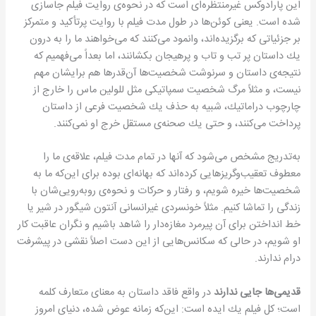
این پارادوكس غیرمنتظره‌ای است كه در نحوه‌ی روایت فیلم جاسازی
شده است. یعنی كوئن‌ها در طول مدت فیلم با روایت پرتأكید و متمركز
بر جزئیاتی كه برگزیده‌اند، وانمود می‌كنند كه می‌خواهند ما را به درون
یك داستان پر تب و تاب و پرهیجان بكشانند، اما بعداً می‌فهمیم كه
نتیجه‌ی داستان و سرنوشت شخصیت‌ها آن‌قدرها هم برایشان مهم
نیست، و مثلاً مرگ شخصیت سمپاتیكی مثل للولین ماس را خارج از
چارچوب دراماتیك، شبیه به حذف یك شخصیت فرعی از داستان
پرداخت می‌كنند، و حتی یك صحنه‌ی مستقل خرج او نمی‌كنند.
به‌تدریج مشخص می‌شود كه آنها در تمام مدت فیلم، علاقه‌ی ما را
معطوف تعقیب‌وگریزهایی كرده‌اند كه بهانه‌ای بوده برای این‌كه ما به
شخصیت‌ها خیره شویم، و رفتار و حركات و نحوه‌ی رو‌به‌رویی‌شان با
زندگی را تماشا كنیم. مثلاً خونسردی غیرانسانی آنتون شیگور در شیر یا
خط انداختن برای آن پیرمرد مغازه‌دار را شاهد باشیم و نگران عاقبت كار
او شویم، در حالی كه سكانس‌هایی از این دست اصلاً نقشی در پیشرفت
درام ندارند.
قدیمی‌ها جایی ندارند
در واقع فاقد داستان به معنای متعارف كلمه
است؛ كل فیلم یك ایده است: این‌كه زمانه عوض شده، دنیای امروز