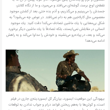
نقطه‌ی اوج برسد، گوشه‌ای می‌افتد و می‌میرد، و ما از نگاه كلانتر،
جسدش را می‌بینیم و می‌گذریم، و آدم بده حتی بعد از كشتن موجود
معصومی مثل كارلاجین هم به دام نمی‌افتد. در عوض چه می‌شود؟ به
شكل بی‌معنایی با یك ماشین تصادف می‌كند! دقت كنید: یك موجود
انسانی در مقابلش نمی‌ایستد، بلكه تصادفاً با یك ماشین دیگر برخورد
می‌كند و بعد، در پیاده‌رو می‌نشیند و خودش را مداوا می‌كند و به راهش
ادامه می‌دهد!
بیهودگی این موقعیت ابسورد، بیان‌گر كل ابسوردیته‌ی جاری در فیلم
است، و كوئن‌ها با به‌هم ریختن قواعد درام و جواب ندادن به توقعات