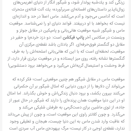
زرنگی كند و یك‌شبه پولدار شود، و شیگور انگار از دنیای اهریمن‌های
زوال‌ناپذیر داستان‌های افسانه‌ای سربرآورده؛ یك آلت قتاله‌ی متحرك
است كه آدامس می‌جود و آدم می‌كشد. ماس اصلاً در حد و اندازه‌ای
نیست كه بخواهد با او دربیفتد. قواعد دنیای او را نمی‌شناسد. موقعیت
ماس و شیگور شبیه موقعیت هانی‌بانی و پامپكین در مقابل جولز و
وینسنت در سكانس آخر
پالپ فیكشن
است: دو دزد خرده‌پا و حقیر در
مقابل دو گنگستر فوق‌حرفه‌ای. اگر یادتان باشد نقطه‌ی مركزی آن
موقعیت، لحظه‌ای است كه با این كه هانی‌بانی اسلحه‌اش را به طرف
گنگسترها نشانه رفته، روی میز ایستاده و در موقعیت برتری قرار دارد، از
فرط وحشت و استیصال گریه‌اش می‌گیرد و می‌خواهد برود دستشویی!
موقعیت ماس در مقابل شیگور هم چنین موقعیتی است؛ فكر كرده كه
می‌تواند آن دلارها را از درون دنیایی كه امثال شیگور بر آن حكمرانی
می‌كنند بیرون بكشد، و برود دنبال زندگی‌اش و خوش بگذراند. اما امثال
او در این دنیا موقعیت همان پرنده‌ای را دارند كه شیگور در حال عبور از
جاده، از توی ماشین برای دست‌گرمی به طرفش شلیكی می‌كند و
می‌گذرد. و چون كلانتر راوی این موقعیت است، و چون از پیش می‌داند
كه عاقبت وارد شدن ماس به این دنیا چیست، هیجان و تعلیقی وجود
ندارد، نقطه‌ی اوجی در كار نیست؛ مرگ بیهوده‌ی ماس آب سردی است