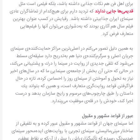
برای اهل فن هم نكات جذابی داشته باشد، بلكه فیلمی است مثل
قدیمی‌ها جایی ندارند
كه تردید دارم برای هیچ‌كدام از تماشاگران عادی
سینمای ایران جذابیتی داشته باشد. رقبایش در كسب عنوان بهترین
فیلم سال هم آثاری بودند كه به‌دشواری می‌توان آنها را فیلم‌هایی
متعارف فرض كرد.
به همین دلیل تصور می‌كنم در اصلی‌ترین مراكز حمایت‌كننده‌ی سینمای
جریان اصلی و سرگرم‌كننده‌ی دنیا هم به‌تدریج دارد سلیقه‌ای مسلط
می‌شود كه تلقی جدیدی از روایت در سینما را درك و پشتیبانی می‌كند،
در حالی كه حتی آن بخش از جامعه‌ی سینمایی ما كه در سال‌های اخیر
نیاز به تحول و آموختن از سینمای روز را احساس كرده، تازه در حال
فراگرفتن قواعد روایت‌گری متعارف است، و همین كه بتواند یك
داستان را طبق چارچوب‌های مرسوم و رایج سازمان بدهد و درست
اجرا كند، خودش را در قله‌ی موفقیت می‌پندارد.
عبور از قواعد مشهور و مقبول
اما سینمای جهان از قواعد مشهور و مقبول عبور كرده و به تلفیقی از
ساختار مینی‌مالیستی سینمای تجربی با روایت‌های ایده‌محور سینمای
ضدپیرنگ رسیده كه تأثیرگذاری‌اش را بیش از آن‌كه بر نقاط عطف،