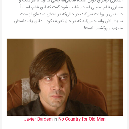
اسكاری برادران كوئن است؛
قدیمی‌ها جایی ندارند
با هر ملاك و
معیاری فیلم عجیبی است. شاید بشود گفت كه این فیلم، اساساً
داستانی را روایت نمی‌كند، در حالی‌كه در بخش عمده‌ای از مدت
نمایش‌اش وانمود می‌كند كه در حال تعریف كردن دقیق یك داستان
ملتهب و پركشش است!
Javier Bardem
in
No Country for Old Men