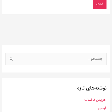
ج
س
ت
ج
نوشته‌های تازه
و
ب
اهریمن فاضلاب
ر
قربانی
ا