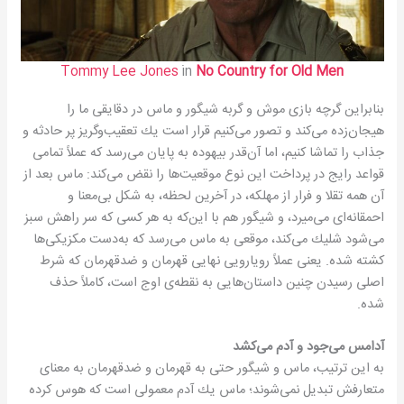
Tommy Lee Jones
in
No Country for Old Men
بنابراین گرچه بازی موش و گربه شیگور و ماس در دقایقی ما را
هیجان‌زده می‌كند و تصور می‌كنیم قرار است یك تعقیب‌وگریز پر حادثه و
جذاب را تماشا كنیم، اما آن‌قدر بیهوده به پایان می‌رسد كه عملاً تمامی
قواعد رایج در پرداخت این نوع موقعیت‌ها را نقض می‌كند: ماس بعد از
آن همه تقلا و فرار از مهلكه، در آخرین لحظه، به شكل بی‌معنا و
احمقانه‌ای می‌میرد، و شیگور هم با این‌كه به هر كسی كه سر راهش سبز
می‌شود شلیك می‌كند، موقعی به ماس می‌رسد كه به‌دست مكزیكی‌ها
كشته شده. یعنی عملاً رویارویی نهایی قهرمان و ضدقهرمان كه شرط
اصلی رسیدن چنین داستان‌هایی به نقطه‌ی اوج است، كاملاً حذف
شده.
آدامس می‌جود و آدم می‌کشد
به این ترتیب، ماس و شیگور حتی به قهرمان و ضدقهرمان به معنای
متعارفش تبدیل نمی‌شوند؛ ماس یك آدم معمولی است كه هوس كرده