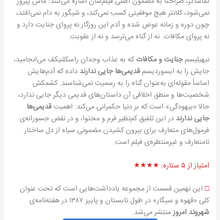
تماشاگر، صراحتاً به مضمون اصلی فیلم‌شان اشاره می‌كنند: ماس پیروز
نمی‌شود، كلانتر هیچ موفقیتی كسب نمی‌كند، و شیگور به دام نمی‌افتد،
چون دوره و زمانه عوض شده و آدم این روزگار نه پروای جنایت دارد و
نه پروای مكافات. نه از گناه می‌ترسد و نه از عقوبت.
نیهیلیسم
جنایت و مكافات
كه به عذاب وجدان راسكلنیكف می‌انجامید،
جایش را به ابسوردیسم
قدیمی‌ها جایی ندارند
داده كه آدم‌هایش
اساساً مقوله‌ای به‌عنوان گناه را به رسمیت نمی‌شناسند. كشمكش
شخصیت‌ها و منطق اخلاقی آن داستان‌های قدیمی دیگر جایی ندارد،
حالا «بیهودگی» است كه بر دنیا حكمرانی می‌كند: اهمیت
قدیمی‌ها
جایی ندارند
در این تلفیق كم‌نظیر فرم و محتوا، و در نقض جسورانه‌ی
فرمول‌های متعارف برای بیرون كشیدن مضمونی سیاه از دل ساختار
نامتعارف و غیرمنتظره‌ی فیلم است.
امتیاز از ۵ ستاره: ★★★★
□
این نهمین قسمت از مجموعه یادداشت‌هایی است که تحت عنوان
کلی «قهوه و سیگار» در طول تابستان و پاییز ۱۳۸۷ در هفته‌‌نامه‌ی
شهروند امروز
منتشر می‌شد.