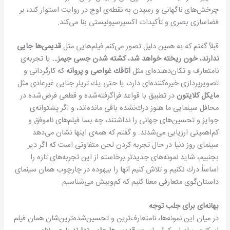
چرخش‌های ناگهانی و رسیدن به نقطه‌ی اوج در روایت استوار كند، بر
فضاسازی‌ بصری و تأكیدات اكسپرسیونیستی بنا می‌كند.
قبلاً گفتم كه به همین دلیل تصور می‌كنم فیلم‌هایی مثل
قدیمی‌ها جایی
ندارند
،
خون ریخته خواهد شد
،
كشته شدن جسی جیمز…
یا تجربه‌ی
نامتعارف و تكان‌دهنده‌ای مثل
اتاقك غواصی و پروانه
كه كارگردانی و
تصویرپردازی خیره‌كننده‌ای دارد، یا حتی یك تریلر جنایی غیرعادی مثل
مایكل كلایتون
در تطبیق با قواعد فراگرفته‌شده و قطعی فرض‌شده در
محافل سینمایی ما هنوز درك‌نشده باقی مانده‌اند، و اگر پشتوانه‌ی
جوایز و تحسین‌های جهانی را نداشتند، چه بسا فیلم‌های ناموفق و
كم‌اهمیتی ارزیابی می‌شدند. و گفتم كه همه‌ی اینها نشان می‌دهد
سینمای روز دنیا در حال تجربه كردن لحن متفاوتی است كه اگر دیر
بجنبیم، شاید نمونه‌های جدیدتر برخاسته از این تجربه‌های تازه را
اساساً درك نكنیم و تلاش كنیم آنها را بیهوده در چارچوب همان سینمای
داستان‌گوی متعارفی معنا كنیم كه كم‌وبیش می‌شناسیم.
بهانه‌ای برای جلب توجه
در میان این نمونه‌ها، نامتعارف‌ترین و تحسین‌شده‌ترین‌شان همان فیلم