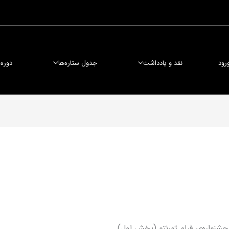
رود
نقد و یادداشت
جدول ستاره‌ها
دوره
شنواره‌ی فیلم تورنتو (بخش اول)