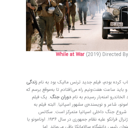
While at War
(2019) Directed B
خاب کرده بودم، فیلم جدید ترنس مالیک بود به نام
زندگی
لم، ساعت ۹ صبح بود و باید ساعت هفت‌و‌نیم راه می‌افتادم تا به‌موقع برسم که
الخاندرو امنه‌بار رسیدم به نام
دوران جنگ
. یک فیلم
مونو، شاعر و نویسنده‌ی مشهور اسپانیا. البته فیلم به
طع شروع جنگ داخلی اسپانیا متمرکز است. سکانس
افتتاحیه، دقیقاً مقارن است با اعلان جنگ ژنرال فرانکو علیه نظام جمهوری در سال ۱۹۳۶. اونامونو با
وان رئیس دانشگاه سالامانکا باقی می‌ماند. اما