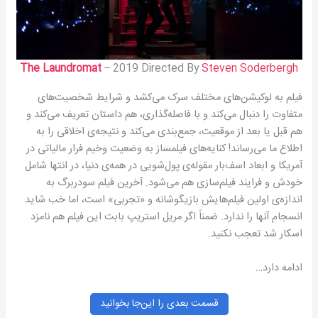
The Laundromat
– 2019 Directed By
Steven Soderbergh
فیلم به لوکیشن‌های مختلف سرک می‌کشد و شرایط شخصیت‌های
متفاوت را دنبال می‌کند و با فاصله‌گذاری، هم داستان تعریف می‌کند و
هم قبل یا بعد از موقعیت، جمع‌بندی می‌کند و نتیجه‌ی اخلاقی را به
اطلاع ما می‌رساند! کنایه‌های فیلمساز به وضعیت وخیم فرار مالیاتی در
آمریکا و ابعاد اسف‌بار مقوله‌ی پول‌شویی در همه‌ی دنیا، در انتها شامل
خودش و فرایند فیلم‌سازی هم می‌شود. آخرین فیلم سودربرگ به
اندازه‌ی اولین فیلم‌هایش بازیگوشانه و «تجربی» است، اما خب شاید
انسجام آنها را ندارد. ضمناً اگر مریل استریپ بابت این فیلم هم نامزد
اسکار شد تعجب نکنید.
ادامه دارد…
قسمت بعدی را این‌جا بخوانید