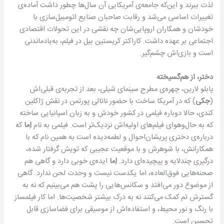
لذت ببرند و این‌که جامعه‌ی آمریکایی آن سال‌ها چطور داشت آماده‌ی
تغییرات اساسی می‌شد و رقابت صاحبان صنایع اتومبیل‌سازی با
خودشان و همکاران اروپایی‌شان چه نقشی در این تحولات اقتصادی
اجتماعی بر عهده داشت. کاراکتر کریستین بیل در فیلم، به‌یادماندنی
است و بازی‌اش چشم‌گیر.
دختر، از هم‌گسیخته
پابلو لارین، چهره‌ی مطرح سینمای شیلی، بعد از تجربه‌ی قبلی‌اش
(
جکی
) که در آمریکا ساخت با حضور ناتالی پورتمن در نقش ژاکلین
کندی، حالا دوباره فیلمی در کشور خودش و به زبان اسپانیایی ساخته
که به حال‌و‌هوای فیلم‌های اولیه‌اش نزدیک‌تر است. فیلمی به نام
اِما
که
درباره‌ی دختری پریشان‌احوال و لطمه‌دیده است به همین نام که با
همکارانش، با شوهرش و با موقعیت عجیبی که تویش گرفتار شده،
درگیری چندلایه و پیچیده‌‌ای دارد.
اِما
ایده‌ی خوبی دارد و گاهی هم
صحنه‌هایی فوق‌العاده‌، اما یکدست نیست و وحدت لحن ندارد. گاهی
از موضوع دور می‌افتد و سکانس‌هایی را پشت هم می‌بینیم که نه به
گسترش تم کمک می‌کنند نه به درک بیشتر شخصیت‌ها. اما کار فیلمساز
با رنگ و نور محیط، و استفاده‌اش از موسیقی برای فضاسازی قابل
تحسین است.