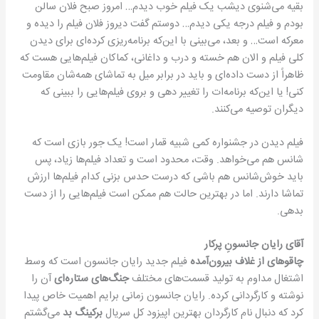
بقیه می‌شنوی دیشب یک فیلم خوب دیدم… امروز صبح فلان سالن
بودم و فیلم درجه یکی دیدم… دوستم گفت دیروز فلان فیلم را دیده و
معرکه است… و بعد، می‌بینی با این‌که برنامه‌ریزی کرده‌ای برای دیدن
کلی فیلم و الان هم خسته و درب و داغانی، کماکان فیلم‌هایی هست که
ظاهراً از دست داده‌ای و باید در برابر میل به تماشای همه‌شان مقاومت
کنی! یا این‌که برنامه‌ات را تغییر دهی و بروی فیلم‌هایی را ببینی که
دیگران توصیه می‌کنند.
فیلم دیدن در جشنواره کمی شبیه قمار است! یک جور بازی است که
شانس هم می‌خواهد. وقت، محدود است و تعداد فیلم‌ها زیاد، پس
باید خوش‌شانس هم باشی که درست حدس بزنی کدام فیلم‌ها ارزش
تماشا دارند. اما در بهترین حالت هم ممکن است فیلم‌هایی را از دست
بدهی.
آقای رایان جانسونِ پرکار
چاقوهای از غلاف بیرون‌آمده
فیلم جدید رایان جانسون است که وسط
اشتغال مداوم به تولید قسمت‌های مختلف
جنگ‌های
ستاره‌ای
آن را
نوشته و کارگردانی کرده. رایان جانسون زمانی برایم اهمیت خاص پیدا
کرد که دنبال نام کارگردان بهترین اپیزود کل سریال
برکینگ بد
می‌گشتم