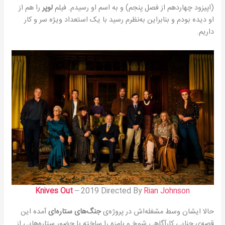
(اپیزود چهاردهم از فصل پنجم) و به اسم او رسیدم. فیلم
لوپر
را هم از
او دیده بودم و بنابراین به‌نظرم رسید با یک استعداد ویژه سر و کار
داریم.
Knives Out
– 2019 Directed By
Rian Johnson
حالا ایشان وسط مشغله‌اش در پروژه‌ی
جنگ‌های ستاره‌ای
آمده این
قصه‌ی جنایی کارآگاهیِ شوخ و بامزه را ساخته با حضور ستاره‌هایی از