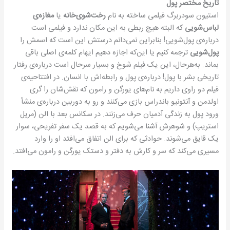
تاریخ مختصر پول
استیون سودربرگ فیلمی ساخته به نام
رخت‌شوی‌خانه
یا
مغازه‌ی
لباس‌شویی
که البته هیچ ربطی به این مکان ندارد و فیلمی است
درباره‌ی پول‌شویی! بنابراین نمی‌دانم درستش این است که اسمش را
پول‌شویی
ترجمه کنیم یا این‌که اجازه دهیم ایهام کلمه‌ی اصلی باقی
بماند. به‌هرحال، این یک فیلم شوخ و بسیار سرحال است درباره‌ی رفتار
تاریخی بشر با پول! درباره‌ی پول و رابطه‌اش با انسان. در افتتاحیه‌ی
فیلم دو راوی داریم به نام‌های یورگن و رامون که نقش‌شان را گری
اولدمن و آنتونیو باندراس بازی می‌کنند و رو به دوربین درباره‌ی منشأ
ورود پول به زندگی آدمیان حرف می‌زنند. در سکانس بعد با الن (مریل
استریپ) و شوهرش آشنا می‌شویم که به قصد یک سفر تفریحی، سوار
یک قایق می‌شوند. حوادثی که برای الن اتفاق می‌افتد او را وارد
مسیری می‌کند که سر و کارش به دفتر و دستک یورگن و رامون می‌افتد.