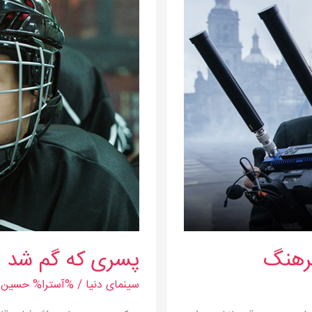
که
گم
شد
فرهنگ
پسری که گم شد
سینمای دنیا
/ %آسترا%
حسین م