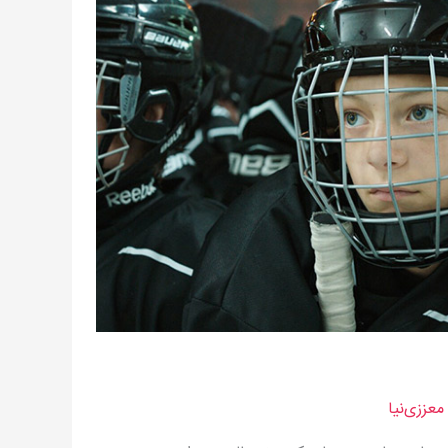
عززی‌نیا