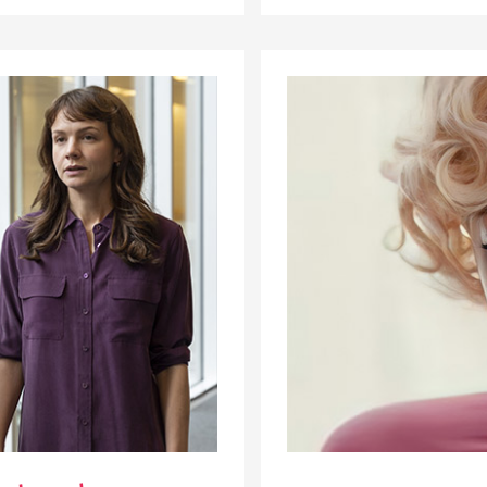
همه‌ی
مردانِ
هاروی
واینستین