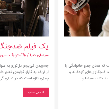
یک فیلم ضدجنگ 
سینمای دنیا
/ %آسترا%
حسین م
ت که همان جمع خانوادگی را
چسبیدن گی‌یرمو دل‌تورو به عنوا
ما کنجکاوی‌های کودکانه و
از آن‌که به کارلو کولودی تعلق 
 به کشف سینما و
چیزی تازه است که در دنیای گی
ادامه‌ی مطلب