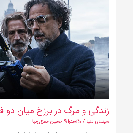
و
مرگ
در
برزخ
میان
دو
فرهنگ
زندگی و مرگ در برزخ میان دو 
سینمای دنیا
/ %آسترا%
حسین معززی‌نیا