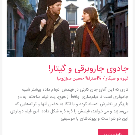
جادوی جاروبرقی و گیتار!
قهوه و سیگار
/ %آسترا%
حسین معززی‌نیا
كاری كه این آقای جان كارنی در فیلمش انجام داده بیشتر شبیه
جادوگری است تا فیلم‌سازی. واقعاً از هیچ، یك فیلم ساخته. به دو
بازیگر بی‌نظیرش اعتماد كرده و با اتكا به حضور آنها و ترانه‌هایی كه
می‌سازند و می‌خوانند، فیلمش را ذره ذره شكل داده. این فیلم درباره‌ی
این دو نفر است و پیوندشان با موسیقی.
ادامه‌ی مطلب