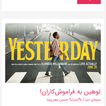
توهین
به
فراموش‌کاران!
توهین به فراموش‌کاران!
سینمای دنیا
/ %آسترا%
حسین معززی‌نیا