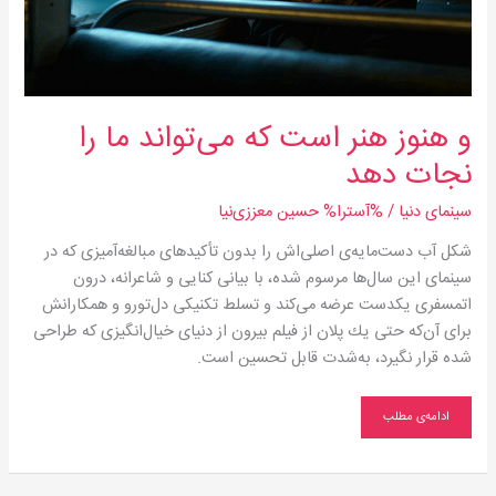
دهد
و هنوز هنر است كه می‌تواند ما را
نجات دهد
سینمای دنیا
/ %آسترا%
حسین معززی‌نیا
شكل آب دست‌مایه‌ی اصلی‌اش را بدون تأكیدهای مبالغه‌آمیزی كه در
سینمای این سال‌ها مرسوم شده، با بیانی كنایی و شاعرانه، درون
اتمسفری یكدست عرضه می‌كند و تسلط تكنیكی دل‌تورو و همكارانش
برای آن‌كه حتی یك پلان از فیلم بیرون از دنیای خیال‌انگیزی كه طراحی
شده قرار نگیرد، به‌شدت قابل تحسین است.
ادامه‌ی مطلب