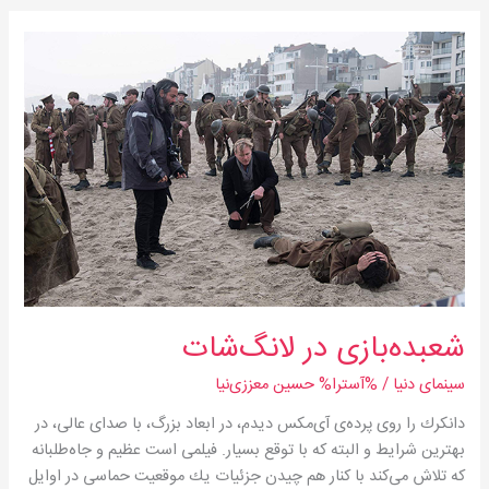
شعبده‌بازی
در
لانگ‌شات
شعبده‌بازی در لانگ‌شات
سینمای دنیا
/ %آسترا%
حسین معززی‌نیا
دانكرك را روی پرده‌ی آی‌مكس دیدم، در ابعاد بزرگ، با صدای عالی، در
بهترین شرایط و البته كه با توقع بسیار. فیلمی است عظیم و جاه‌طلبانه
كه تلاش می‌كند با كنار هم چیدن جزئیات یك موقعیت حماسی در اوایل