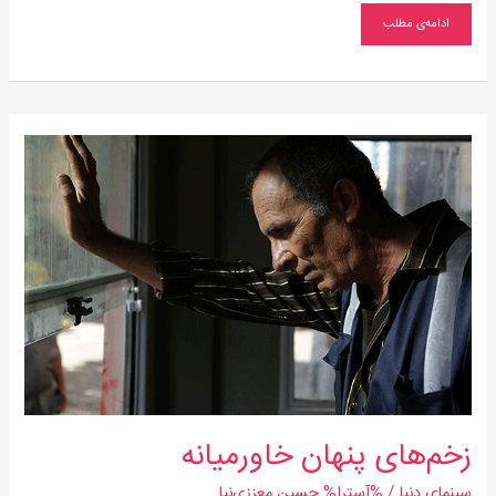
ادامه‌ی مطلب
زخم‌های
پنهان
خاورمیانه
زخم‌های پنهان خاورمیانه
سینمای دنیا
/ %آسترا%
حسین معززی‌نیا