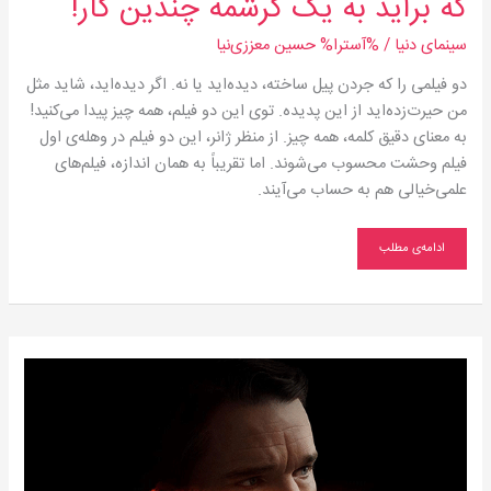
که برآید به یک کرشمه چندین کار!
سینمای دنیا
/ %آسترا%
حسین معززی‌نیا
دو فیلمی را که جردن پیل ساخته، دیده‌اید یا نه. اگر دیده‌اید، شاید مثل
من حیرت‌زده‌اید از این پدیده. توی این دو فیلم، همه چیز پیدا می‌کنید!
به معنای دقیق کلمه، همه چیز. از منظر ژانر، این دو فیلم در وهله‌ی اول
فیلم وحشت محسوب می‌شوند. اما تقریباً به همان اندازه، فیلم‌های
علمی‌خیالی هم به حساب می‌آیند.
ادامه‌ی مطلب
این
بار
راننده
تاکسی
نیست؛
کشیش
است!