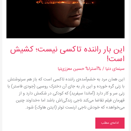
این بار راننده تاکسی نیست؛ کشیش
است!
سینمای دنیا
/ %آسترا%
حسین معززی‌نیا
این همان مرد به خشم‌آمده‌ی راننده تاکسی است که باز هم سرنوشتش
با زنی گره خورده و این بار به جای آن دخترک روسپی (جودی فاستر) با
زنی سر و کار دارد (آماندا سیفرید) که کودکی در شکمش دارد و از
قهرمان فیلم تقاضا می‌کند ناجی زندگی‌اش باشد اما «خداوند چنین
می‌خواهد» که خودش ناجی ارنست تولر (ایتن هاوک) شود.
ادامه‌ی مطلب