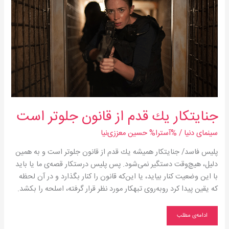
قانون
جلوتر
است
جنایتكار یك قدم از قانون جلوتر است
سینمای دنیا
/ %آسترا%
حسین معززی‌نیا
پلیس فاسد/ جنایتكار همیشه یك قدم از قانون جلوتر است و به همین
دلیل، هیچ‌وقت دستگیر نمی‌شود. پس پلیس درستكار قصه‌ی ما یا باید
با این وضعیت كنار بیاید، یا این‌كه قانون را كنار بگذارد و در آن لحظه
كه یقین پیدا كرد رو‌به‌روی تبهكار مورد نظر قرار گرفته‌، اسلحه را بكشد.
ادامه‌ی مطلب