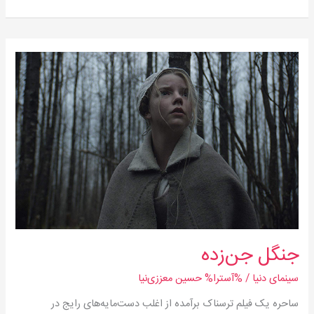
جنگل
جن‌زده
جنگل جن‌زده
سینمای دنیا
/ %آسترا%
حسین معززی‌نیا
ساحره یک فیلم ترسناک برآمده از اغلب دست‌مایه‌های رایج در