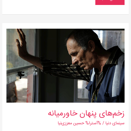
زخم‌های
پنهان
خاورمیانه
زخم‌های پنهان خاورمیانه
سینمای دنیا
/ %آسترا%
حسین معززی‌نیا