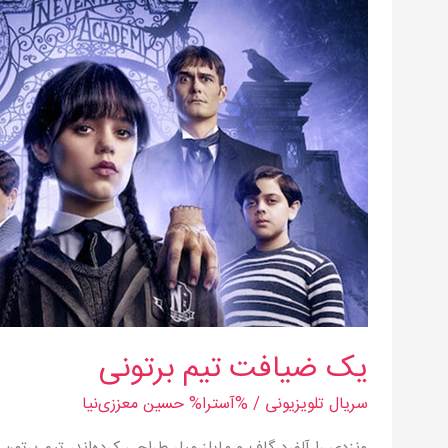
تیم
برتونی
یک ضیافت تیم برتونی
سریال‌ تلویزیونی
/ %آسترا%
حسین معززی‌نیا