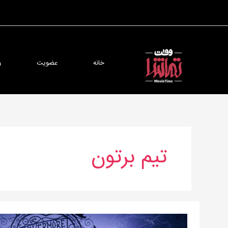
رش
ه
حتوا
خانه
عضویت
و
تیم برتون
یک
ضیافت